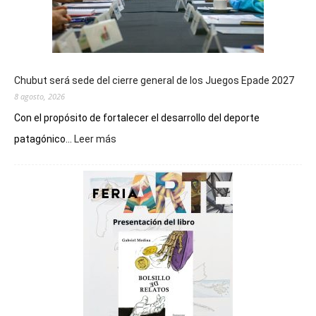
Chubut será sede del cierre general de los Juegos Epade 2027
8 agosto, 2026
Con el propósito de fortalecer el desarrollo del deporte
:
patagónico...
Leer más
Chubut
será
sede
del
cierre
general
de
los
Juegos
Epade
2027