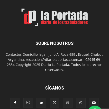
de
Arte
con
presentación
de
libro
y
música
SOBRE NOSOTROS
en
vivo
Contactos Domicilio legal: Julio A. Roca 659 , Esquel, Chubut,
Argentina. redaccion@diariolaportada.com.ar I 02945 69-
2334 Copyright 2025 Diario La Portada. Todos los derechos
reservados.
SÍGANOS