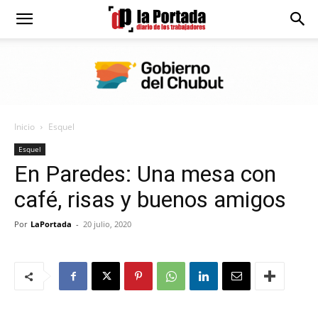
Diario
La
Inicio
Esquel
Portada
Esquel
En Paredes: Una mesa con
café, risas y buenos amigos
Por
LaPortada
-
20 julio, 2020