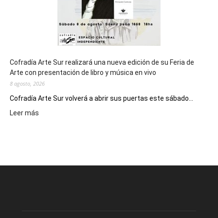
Cofradía Arte Sur realizará una nueva edición de su Feria de
Arte con presentación de libro y música en vivo
8 agosto, 2026
Cofradía Arte Sur volverá a abrir sus puertas este sábado...
:
Leer más
Cofradía
Arte
Sur
realizará
una
nueva
edición
de
su
Feria