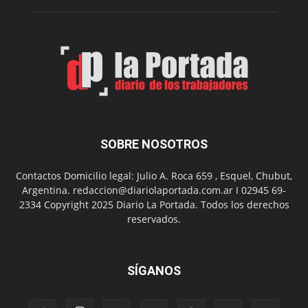
su
Feria
de
Arte
con
presentación
de
libro
y
música
SOBRE NOSOTROS
en
vivo
Contactos Domicilio legal: Julio A. Roca 659 , Esquel, Chubut,
Argentina. redaccion@diariolaportada.com.ar I 02945 69-
2334 Copyright 2025 Diario La Portada. Todos los derechos
reservados.
SÍGANOS