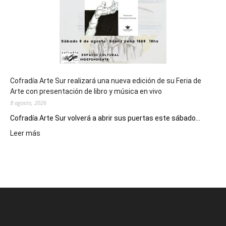
2027
Cofradía Arte Sur realizará una nueva edición de su Feria de
Arte con presentación de libro y música en vivo
8 agosto, 2026
Cofradía Arte Sur volverá a abrir sus puertas este sábado...
:
Leer más
Cofradía
Arte
Sur
realizará
una
nueva
edición
de