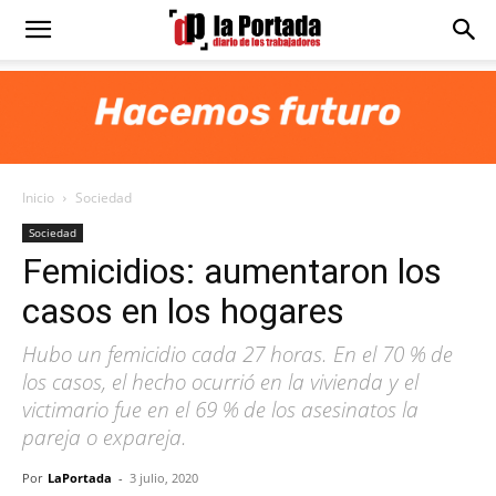
Diario
La
Inicio
Sociedad
Portada
Sociedad
Femicidios: aumentaron los
casos en los hogares
Hubo un femicidio cada 27 horas. En el 70 % de
los casos, el hecho ocurrió en la vivienda y el
victimario fue en el 69 % de los asesinatos la
pareja o expareja.
Por
LaPortada
-
3 julio, 2020