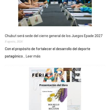
Chubut será sede del cierre general de los Juegos Epade 2027
8 agosto, 2026
Con el propósito de fortalecer el desarrollo del deporte
:
patagónico...
Leer más
Chubut
será
sede
del
cierre
general
de
los
Juegos
Epade