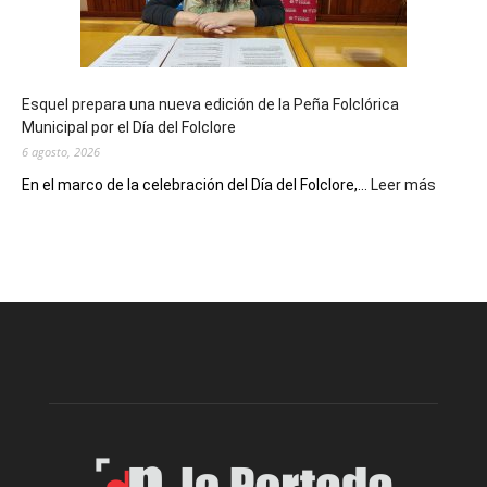
con
un
Conversatorio
de
Esquel prepara una nueva edición de la Peña Folclórica
Escritores
Municipal por el Día del Folclore
Locales
6 agosto, 2026
:
En el marco de la celebración del Día del Folclore,...
Leer más
Esquel
prepar
una
nueva
edición
de
la
Peña
Folclór
Municip
por
el
Día