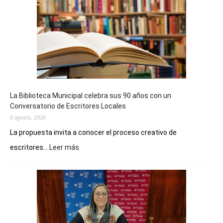
La Biblioteca Municipal celebra sus 90 años con un
Conversatorio de Escritores Locales
6 agosto, 2026
La propuesta invita a conocer el proceso creativo de
:
escritores...
Leer más
La
Biblioteca
Municipal
celebra
sus
90
años