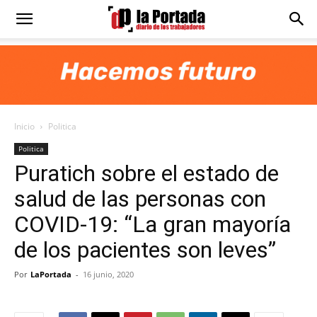
Diario
La
Inicio
Politica
Portada
Politica
Puratich sobre el estado de
salud de las personas con
COVID-19: “La gran mayoría
de los pacientes son leves”
Por
LaPortada
-
16 junio, 2020