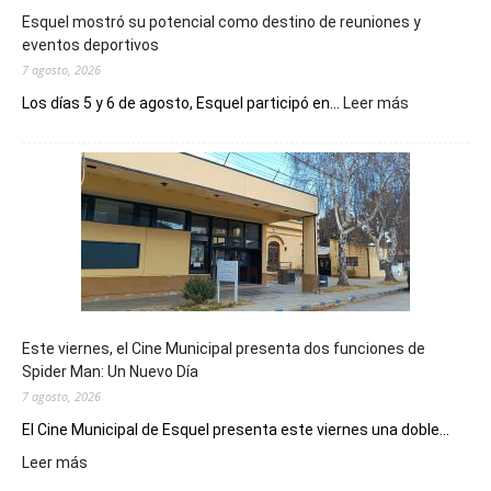
Esquel mostró su potencial como destino de reuniones y
eventos deportivos
7 agosto, 2026
:
Los días 5 y 6 de agosto, Esquel participó en...
Leer más
Esquel
mostró
su
potencial
como
destino
de
reuniones
y
eventos
Este viernes, el Cine Municipal presenta dos funciones de
deportivos
Spider Man: Un Nuevo Día
7 agosto, 2026
El Cine Municipal de Esquel presenta este viernes una doble...
:
Leer más
Este