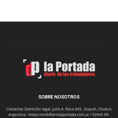
viernes,
el
Cine
Municipal
presenta
dos
funciones
de
Spider
Man:
Un
Nuevo
Día
SOBRE NOSOTROS
Contactos Domicilio legal: Julio A. Roca 659 , Esquel, Chubut,
Argentina. redaccion@diariolaportada.com.ar I 02945 69-