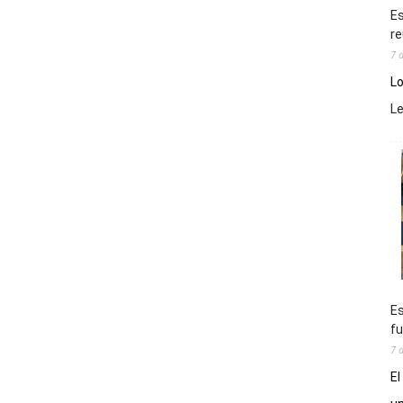
Es
re
7 
Lo
L
Es
fu
7 
El