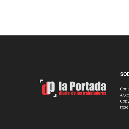
SO
Cont
Arge
Copy
rese