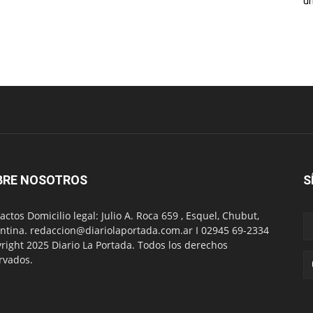
un
BRE NOSOTROS
S
actos Domicilio legal: Julio A. Roca 659 , Esquel, Chubut,
ntina. redaccion@diariolaportada.com.ar I 02945 69-2334
right 2025 Diario La Portada. Todos los derechos
rvados.