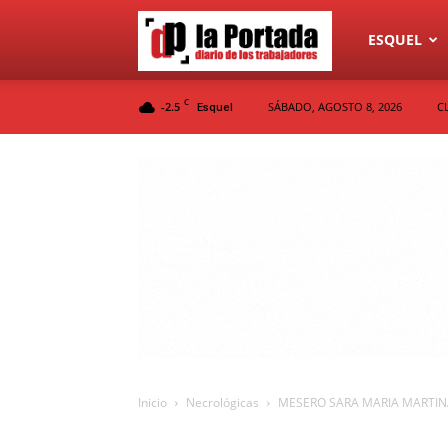
Diario
ESQUEL
C
-2.5
SÁBADO, AGOSTO 8, 2026
C
Esquel
La
Portada
Inicio
Necrológicas
MESERO SARA MARIA MARTIN