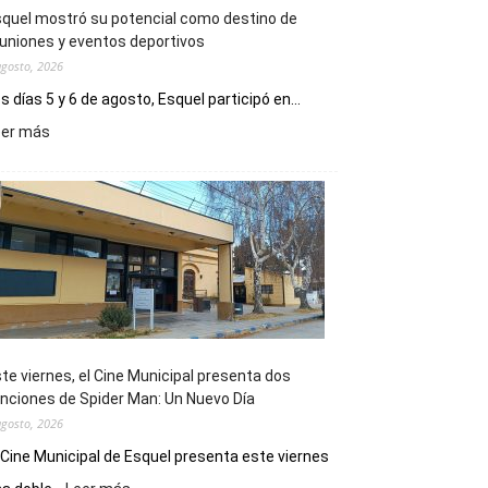
quel mostró su potencial como destino de
uniones y eventos deportivos
agosto, 2026
s días 5 y 6 de agosto, Esquel participó en...
:
eer más
Esquel
mostró
su
potencial
como
destino
de
reuniones
y
eventos
te viernes, el Cine Municipal presenta dos
deportivos
nciones de Spider Man: Un Nuevo Día
agosto, 2026
 Cine Municipal de Esquel presenta este viernes
: