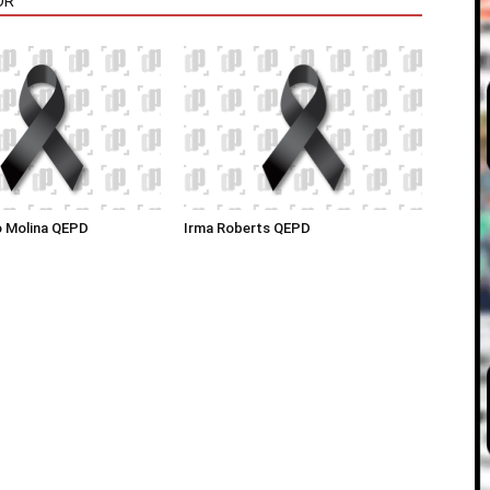
OR
o Molina QEPD
Irma Roberts QEPD