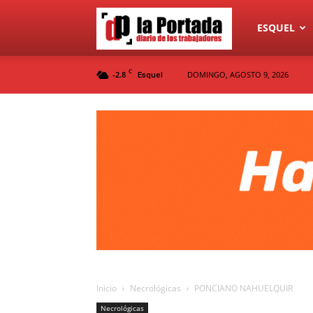
Diario
ESQUEL
C
-2.8
DOMINGO, AGOSTO 9, 2026
Esquel
La
Portada
Inicio
Necrológicas
PONCIANO NAHUELQUIR
Necrológicas