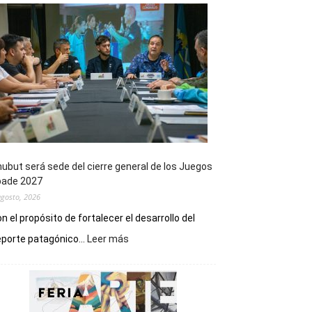
ubut será sede del cierre general de los Juegos
pade 2027
agosto, 2026
n el propósito de fortalecer el desarrollo del
:
porte patagónico...
Leer más
Chubut
será
sede
del
cierre