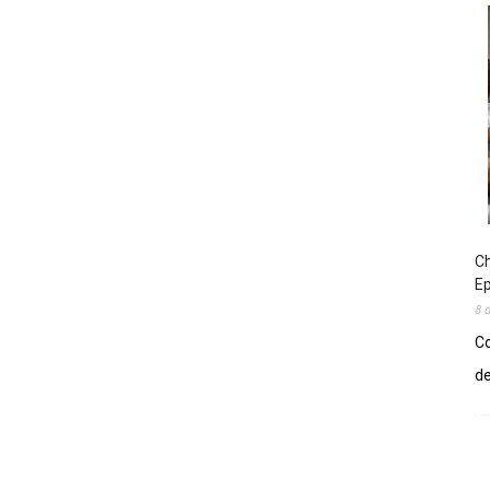
Ch
E
8 
Co
de