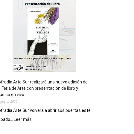
general
de
los
Juegos
Epade
2027
fradía Arte Sur realizará una nueva edición de
 Feria de Arte con presentación de libro y
sica en vivo
agosto, 2026
fradía Arte Sur volverá a abrir sus puertas este
:
bado...
Leer más
Cofradía
Arte