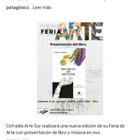
:
patagónico...
Leer más
Chubut
será
sede
del
cierre
general
de
los
Juegos
Epade
2027
Cofradía Arte Sur realizará una nueva edición de su Feria de
Arte con presentación de libro y música en vivo
8 agosto, 2026