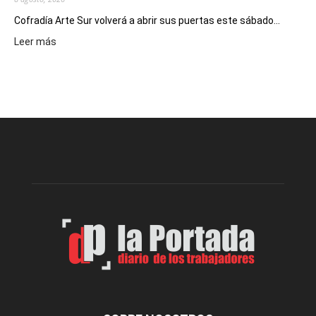
Cofradía Arte Sur volverá a abrir sus puertas este sábado...
:
Leer más
Cofradía
Arte
Sur
realizará
una
nueva
edición
de
su
Feria
de
Arte
con
presentación
de
libro
y
música