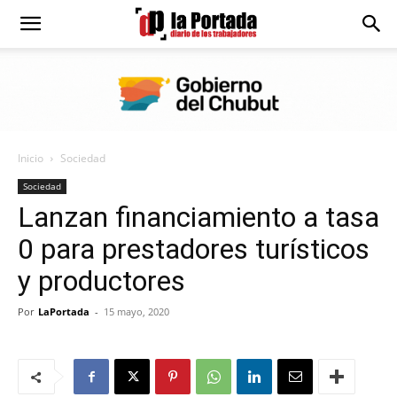
Diario
La
Inicio
Sociedad
Portada
Sociedad
Lanzan financiamiento a tasa
0 para prestadores turísticos
y productores
Por
LaPortada
-
15 mayo, 2020