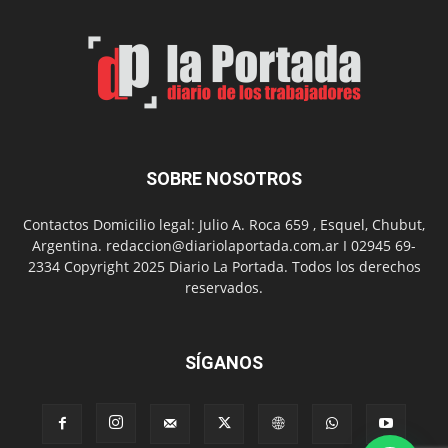
por
el
Día
del
Folclor
SOBRE NOSOTROS
Contactos Domicilio legal: Julio A. Roca 659 , Esquel, Chubut,
Argentina. redaccion@diariolaportada.com.ar I 02945 69-
2334 Copyright 2025 Diario La Portada. Todos los derechos
reservados.
SÍGANOS