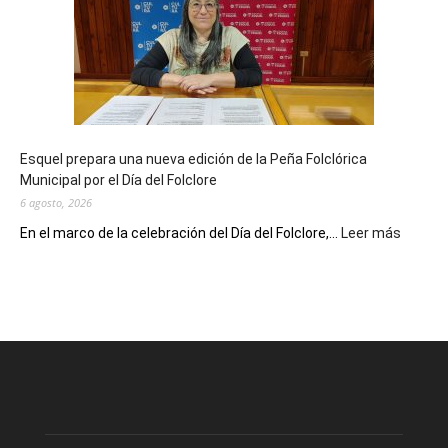
sus
90
años
con
un
Conversatorio
de
Esquel prepara una nueva edición de la Peña Folclórica
Escritores
Municipal por el Día del Folclore
Locales
6 agosto, 2026
:
En el marco de la celebración del Día del Folclore,...
Leer más
Esquel
prepar
una
nueva
edición
de
la
Peña
Folclór
Municip