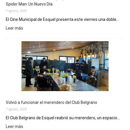
Spider Man: Un Nuevo Día
7 agosto, 2026
El Cine Municipal de Esquel presenta este viernes una doble...
:
Leer más
Este
viernes,
el
Cine
Municipal
presenta
dos
funciones
de
Spider
Man:
Un
Volvió a funcionar el merendero del Club Belgrano
Nuevo
7 agosto, 2026
Día
El Club Belgrano de Esquel reabrió su merendero, un espacio...
:
Leer más