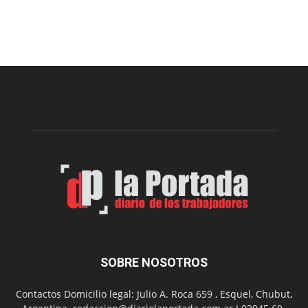
Volvió
a
funcionar
el
merendero
del
Club
Belgrano
SOBRE NOSOTROS
Contactos Domicilio legal: Julio A. Roca 659 , Esquel, Chubut,