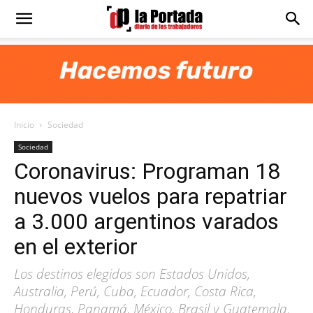
Diario
La
Inicio
Sociedad
Portada
Sociedad
Coronavirus: Programan 18
nuevos vuelos para repatriar
a 3.000 argentinos varados
en el exterior
Los destinos elegidos son Estados Unidos,
Australia, Perú, Cuba, Ecuador, Costa Rica,
Honduras, Panamá, México, Brasil y Guatemala.