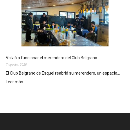
el
Cine
Municipal
presenta
dos
funciones
de
Spider
Man:
Un
Volvió a funcionar el merendero del Club Belgrano
Nuevo
7 agosto, 2026
Día
El Club Belgrano de Esquel reabrió su merendero, un espacio...
:
Leer más
Volvió
a
funcionar
el
merendero
del
Club