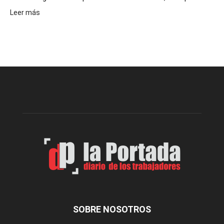
:
Leer más
Volvió
a
funcionar
el
merendero
del
Club
Belgrano
SOBRE NOSOTROS