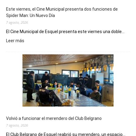
Este viernes, el Cine Municipal presenta dos funciones de
Spider Man: Un Nuevo Día
7 agosto, 2026
El Cine Municipal de Esquel presenta este viernes una doble...
:
Leer más
Este
viernes,
el
Cine
Municipal
presenta
dos
funciones
de
Spider
Man:
Un
Volvió a funcionar el merendero del Club Belgrano
Nuevo
7 agosto, 2026
Día
El Club Belgrano de Esquel reabrió su merendero, un espacio...