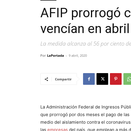
AFIP prorrogó 
vencían en abril
La medida alcanza al 56 por ciento d
Por
LaPortada
-
9 abril, 2020
Compartir
La Administración Federal de Ingresos Públi
que prorrogó por dos meses el pago de las 
medio del aislamiento contra el coronavirus
las
empresas
del país, que emplean a más d