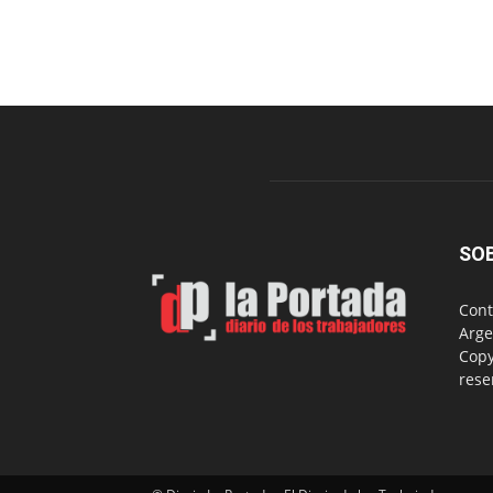
SO
Cont
Arge
Copy
rese