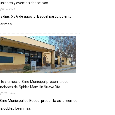
uniones y eventos deportivos
agosto, 2026
s días 5 y 6 de agosto, Esquel participó en...
:
eer más
Esquel
mostró
su
potencial
como
destino
de
reuniones
y
eventos
te viernes, el Cine Municipal presenta dos
deportivos
nciones de Spider Man: Un Nuevo Día
agosto, 2026
 Cine Municipal de Esquel presenta este viernes
:
a doble...
Leer más
Este