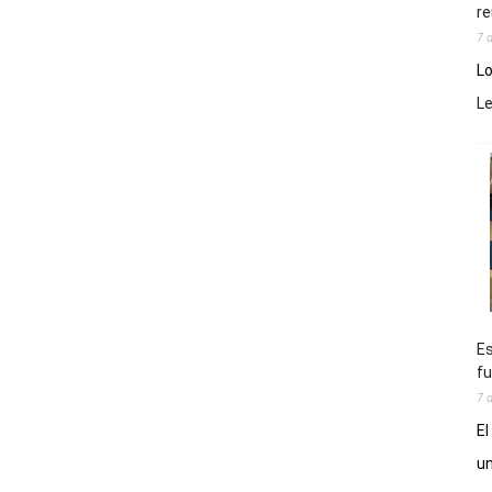
re
7 
Lo
L
Es
fu
7 
El
un