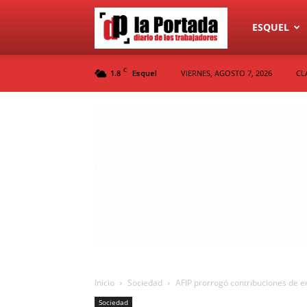
Diario
ESQUEL
C
1.8
VIERNES, AGOSTO 7, 2026
CL
Esquel
La
Portada
Inicio
Sociedad
AFIP prorrogó contribuciones de e
Sociedad