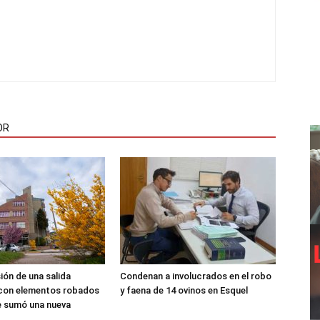
OR
sión de una salida
Condenan a involucrados en el robo
 con elementos robados
y faena de 14 ovinos en Esquel
le sumó una nueva