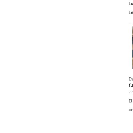
Lo
L
Es
fu
7 
El
un