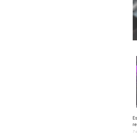
Es
re
7 