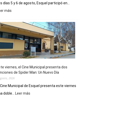
s días 5 y 6 de agosto, Esquel participó en...
:
eer más
Esquel
mostró
su
potencial
como
destino
de
reuniones
y
eventos
te viernes, el Cine Municipal presenta dos
deportivos
nciones de Spider Man: Un Nuevo Día
agosto, 2026
 Cine Municipal de Esquel presenta este viernes
:
a doble...
Leer más
Este
viernes,
el