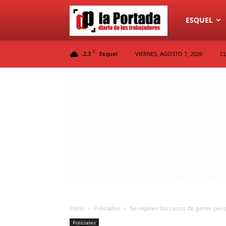
Diario
ESQUEL
C
-2.3
VIERNES, AGOSTO 7, 2026
C
Esquel
La
Portada
Inicio
Policiales
Se repiten los casos de gente pe
Policiales