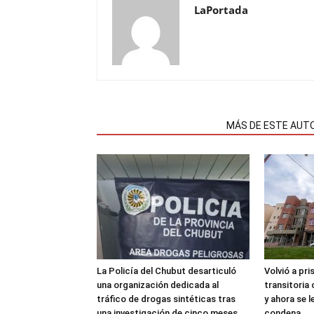
LaPortada
NOTAS RELACIONADAS
MÁS DE ESTE AUT
La Policía del Chubut desarticuló
Volvió a pri
una organización dedicada al
transitoria
tráfico de drogas sintéticas tras
y ahora se 
una investigación de cinco meses
condena