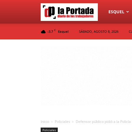
Diario
ESQUEL
C
-3.7
SÁBADO, AGOSTO 8, 2026
C
Esquel
La
Portada
Inicio
Policiales
Defensor público pidió a la Policía
Policiales