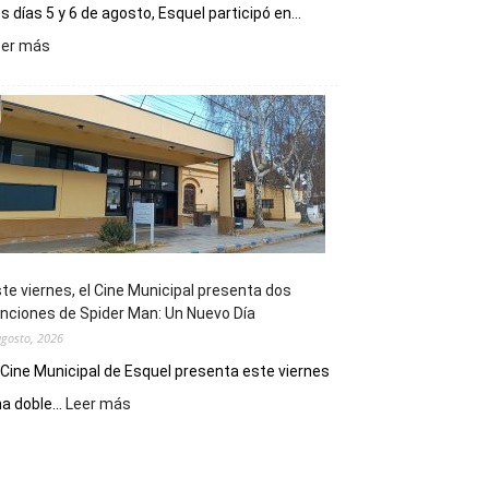
s días 5 y 6 de agosto, Esquel participó en...
:
eer más
Esquel
mostró
su
potencial
como
destino
de
reuniones
y
eventos
te viernes, el Cine Municipal presenta dos
deportivos
nciones de Spider Man: Un Nuevo Día
agosto, 2026
 Cine Municipal de Esquel presenta este viernes
:
a doble...
Leer más
Este
viernes,
el