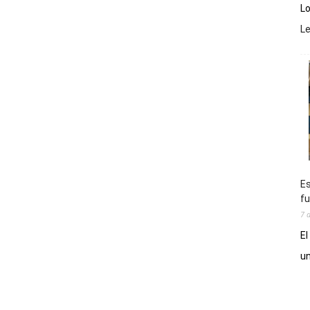
Lo
L
Es
fu
7 
El
un