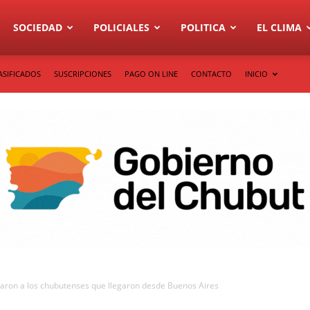
SOCIEDAD
POLICIALES
POLITICA
EL CLIMA
ASIFICADOS
SUSCRIPCIONES
PAGO ON LINE
CONTACTO
INICIO
daron a los chubutenses que llegaron desde Buenos Aires