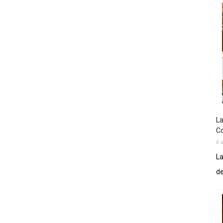
La
Co
6 
La
de