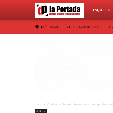
Diario
ESQUEL
C
1.6
VIERNES, AGOSTO 7, 2026
CL
Esquel
La
Portada
Inicio
Politica
Desinfectaron colectivos que trasla
Politica