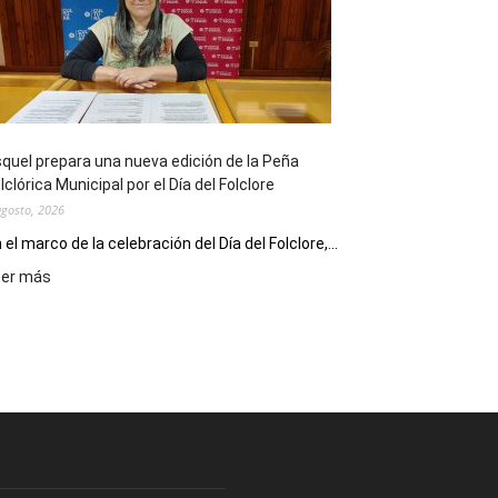
sus
90
años
con
un
Conversatorio
de
quel prepara una nueva edición de la Peña
Escritores
lclórica Municipal por el Día del Folclore
Locales
agosto, 2026
 el marco de la celebración del Día del Folclore,...
:
eer más
Esquel
prepara
una
nueva
edición
de
la
Peña
Folclórica