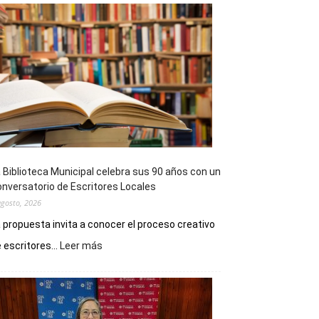
 Biblioteca Municipal celebra sus 90 años con un
nversatorio de Escritores Locales
agosto, 2026
 propuesta invita a conocer el proceso creativo
:
 escritores...
Leer más
La
Biblioteca
Municipal
celebra