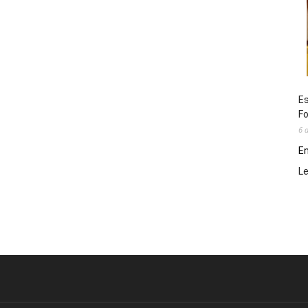
Es
Fo
6 
En
L