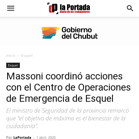
Diario
La
Inicio
Esquel
Portada
Esquel
Massoni coordinó acciones
con el Centro de Operaciones
de Emergencia de Esquel
El ministro de Seguridad de la provincia remarcó
que “el objetivo de máxima es el bienestar de la
ciudadanía”.
Por
LaPortada
-
1 abril, 2020