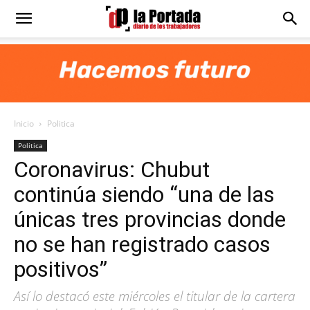
Diario
La
Inicio
Politica
Portada
Politica
Coronavirus: Chubut
continúa siendo “una de las
únicas tres provincias donde
no se han registrado casos
positivos”
Así lo destacó este miércoles el titular de la cartera