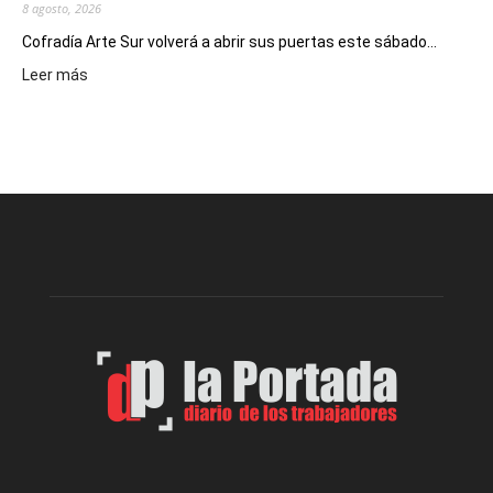
8 agosto, 2026
Cofradía Arte Sur volverá a abrir sus puertas este sábado...
:
Leer más
Cofradía
Arte
Sur
realizará
una
nueva
edición
de
su
Feria
de
Arte
con
presentación
de
libro
y
música