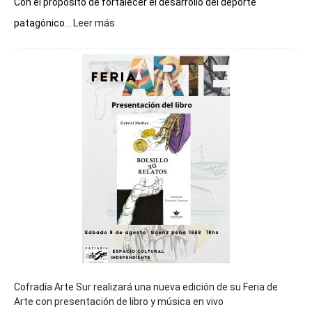
Con el propósito de fortalecer el desarrollo del deporte
:
patagónico...
Leer más
Chubut
será
sede
del
cierre
general
de
los
Juegos
Epade
2027
Cofradía Arte Sur realizará una nueva edición de su Feria de
Arte con presentación de libro y música en vivo