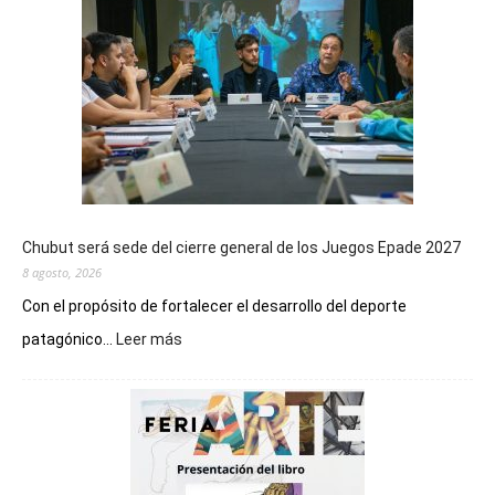
Chubut será sede del cierre general de los Juegos Epade 2027
8 agosto, 2026
Con el propósito de fortalecer el desarrollo del deporte
:
patagónico...
Leer más
Chubut
será
sede
del
cierre
general