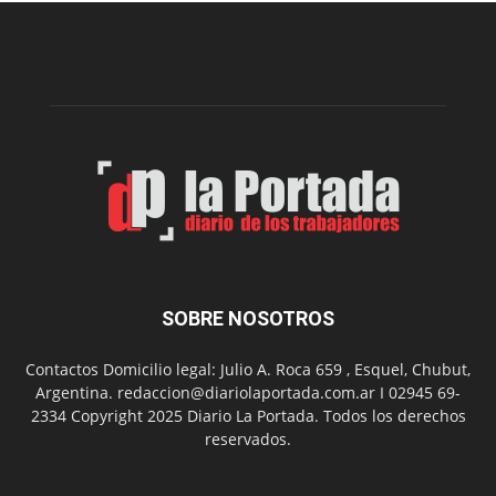
nueva
edición
de
su
Feria
de
Arte
con
presentación
de
libro
y
música
SOBRE NOSOTROS
en
vivo
Contactos Domicilio legal: Julio A. Roca 659 , Esquel, Chubut,
Argentina. redaccion@diariolaportada.com.ar I 02945 69-
2334 Copyright 2025 Diario La Portada. Todos los derechos
reservados.