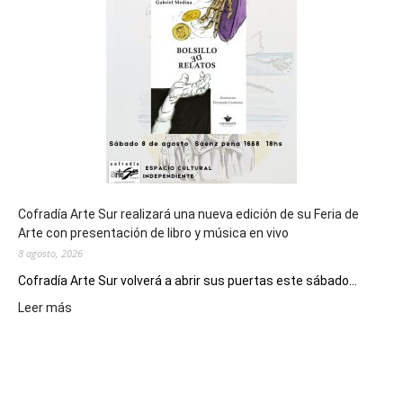
de
los
Juegos
Epade
2027
Cofradía Arte Sur realizará una nueva edición de su Feria de
Arte con presentación de libro y música en vivo
8 agosto, 2026
Cofradía Arte Sur volverá a abrir sus puertas este sábado...
:
Leer más
Cofradía
Arte
Sur
realizará
una