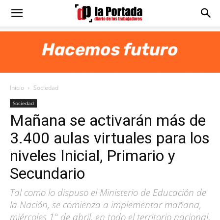
Diario
La
Inicio
Sociedad
Portada
Sociedad
Mañana se activarán más de
3.400 aulas virtuales para los
niveles Inicial, Primario y
Secundario
Tal como lo dispuso el Ministerio de Educación de
la Nación, se comienza a implementar mañana,
miércoles 1° de abril, en todo el territorio nacional,