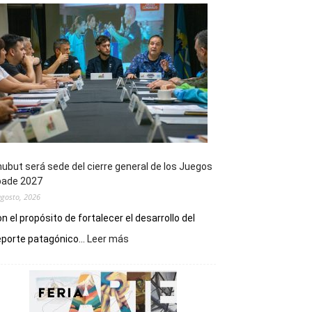
ubut será sede del cierre general de los Juegos
pade 2027
agosto, 2026
n el propósito de fortalecer el desarrollo del
:
porte patagónico...
Leer más
Chubut
será
sede
del
cierre