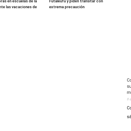
bras en escuelas de la
Futaleufú y piden transitar con
nte las vacaciones de
extrema precaución
Co
su
mú
8 
Co
sá