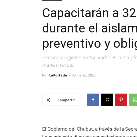
Capacitarán a 32
durante el aislam
preventivo y obli
Se trata de agentes matriculados en curso y lo
manera virtual.
Por
LaPortada
-
30 marzo, 2020
Compartir
El Gobierno del Chubut, a través de la Secr
lleva adelante diversas capacitaciones a ag