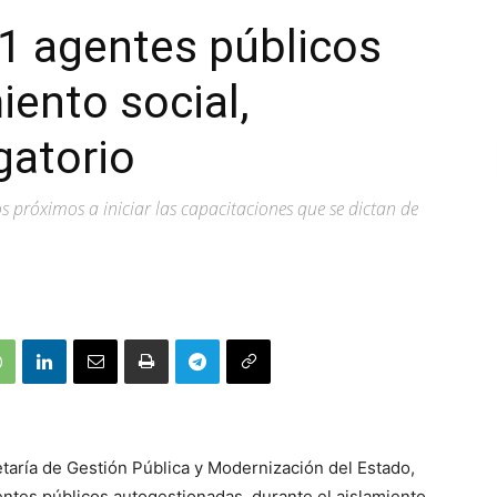
1 agentes públicos
iento social,
gatorio
s próximos a iniciar las capacitaciones que se dictan de
etaría de Gestión Pública y Modernización del Estado,
entes públicos autogestionadas, durante el aislamiento