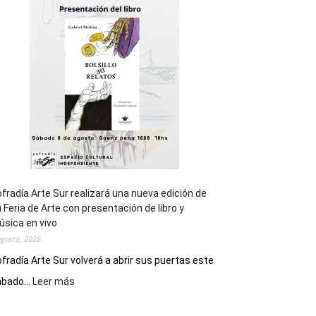
general
de
los
Juegos
Epade
2027
fradía Arte Sur realizará una nueva edición de
 Feria de Arte con presentación de libro y
sica en vivo
agosto, 2026
fradía Arte Sur volverá a abrir sus puertas este
:
bado...
Leer más
Cofradía
Arte