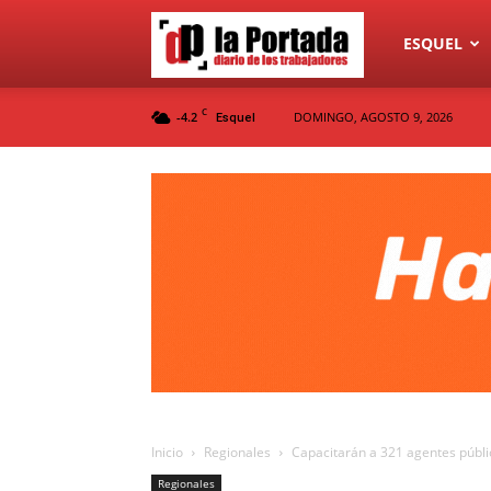
Diario
ESQUEL
C
-4.2
DOMINGO, AGOSTO 9, 2026
Esquel
La
Portada
Inicio
Regionales
Capacitarán a 321 agentes públic
Regionales