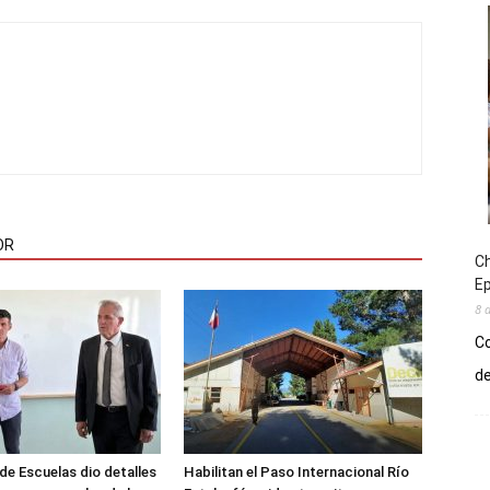
OR
Ch
E
8 
Co
de
de Escuelas dio detalles
Habilitan el Paso Internacional Río