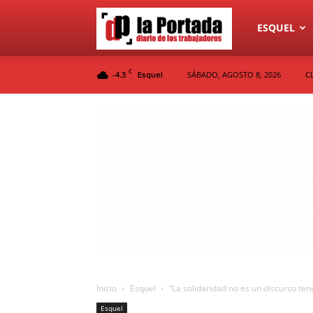
Diario
ESQUEL
C
-4.3
SÁBADO, AGOSTO 8, 2026
C
Esquel
La
Portada
Inicio
Esquel
“La solidaridad no es un discurso te
Esquel