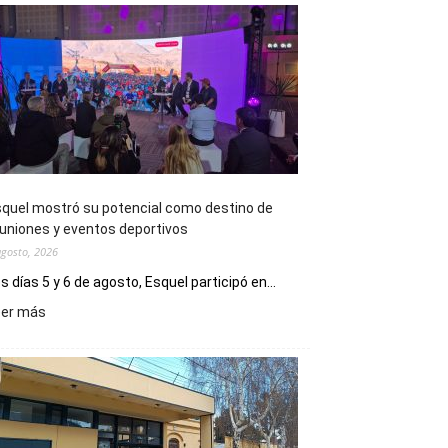
quel mostró su potencial como destino de
uniones y eventos deportivos
agosto, 2026
s días 5 y 6 de agosto, Esquel participó en...
:
eer más
Esquel
mostró
su
potencial
como
destino