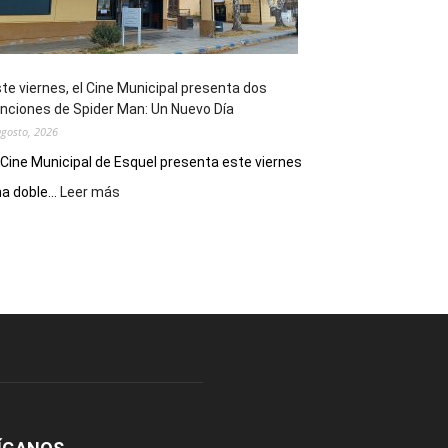
de
reuniones
y
eventos
te viernes, el Cine Municipal presenta dos
deportivos
nciones de Spider Man: Un Nuevo Día
agosto, 2026
 Cine Municipal de Esquel presenta este viernes
:
a doble...
Leer más
Este
viernes,
el
Cine
Municipal
presenta
dos
funciones
de
Spider
Man:
Un