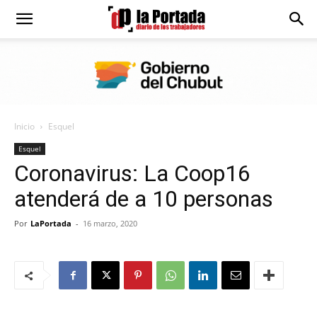
Diario
La
Inicio
Esquel
Portada
Esquel
Coronavirus: La Coop16
atenderá de a 10 personas
Por
LaPortada
-
16 marzo, 2020