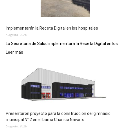
Implementarán la Receta Digital en los hospitales
5 agosto, 2026
La Secretaría de Salud implementará la Receta Digital en los...
:
Leer más
Implementarán
la
Receta
Digital
en
los
hospitales
Presentaron proyecto para la construcción del gimnasio
municipal N° 2 en el barrio Chanico Navarro
5 agosto, 2026