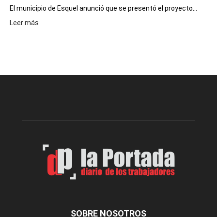
El municipio de Esquel anunció que se presentó el proyecto...
:
Leer más
Presentaron
proyecto
para
la
construcción
del
gimnasio
municipal
N°
2
en
el
barrio
Chanico
Navarro
SOBRE NOSOTROS