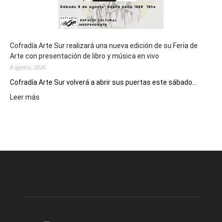
Cofradía Arte Sur realizará una nueva edición de su Feria de
Arte con presentación de libro y música en vivo
8 agosto, 2026
Cofradía Arte Sur volverá a abrir sus puertas este sábado...
:
Leer más
Cofradía
Arte
Sur
realizará
una
nueva
edición
de
su
Feria
de
Arte