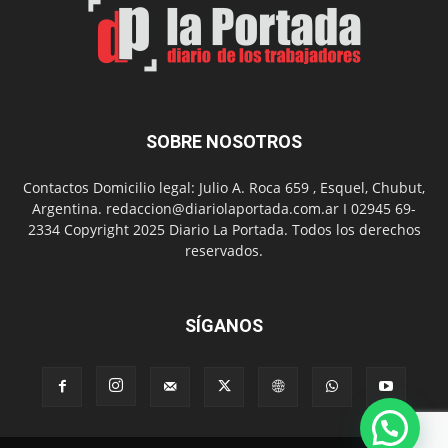
con
presentación
de
libro
y
música
SOBRE NOSOTROS
en
vivo
Contactos Domicilio legal: Julio A. Roca 659 , Esquel, Chubut,
Argentina. redaccion@diariolaportada.com.ar I 02945 69-
2334 Copyright 2025 Diario La Portada. Todos los derechos
reservados.
SÍGANOS