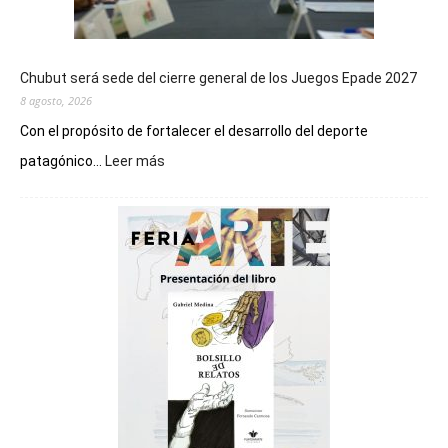
Chubut será sede del cierre general de los Juegos Epade 2027
8 agosto, 2026
Con el propósito de fortalecer el desarrollo del deporte
:
patagónico...
Leer más
Chubut
será
sede
del
cierre
general
de
los
Juegos
Epade
2027