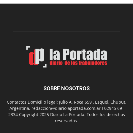
prevenir
intoxicaciones
por
monóxido
de
carbono
SOBRE NOSOTROS
Contactos Domicilio legal: Julio A. Roca 659 , Esquel, Chubut,
Argentina. redaccion@diariolaportada.com.ar I 02945 69-
2334 Copyright 2025 Diario La Portada. Todos los derechos
reservados.