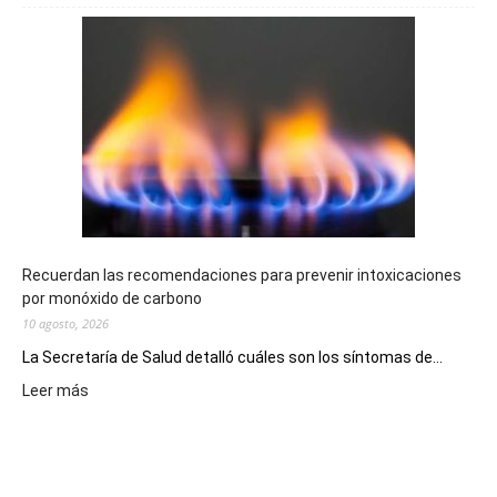
Telebingo
Chubutense
repartió
premios
millonarios
en
toda
la
provincia
Recuerdan las recomendaciones para prevenir intoxicaciones
por monóxido de carbono
10 agosto, 2026
La Secretaría de Salud detalló cuáles son los síntomas de...
:
Leer más
Recuerdan
las
recomendaciones
para