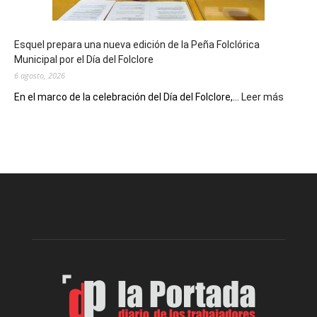
un
Conversatorio
de
Esquel prepara una nueva edición de la Peña Folclórica
Escritores
Municipal por el Día del Folclore
Locales
6 agosto, 2026
:
En el marco de la celebración del Día del Folclore,...
Leer más
Esquel
prepar
una
nueva
edición
de
la
Peña
Folclór
Municip
por
el
Día
del