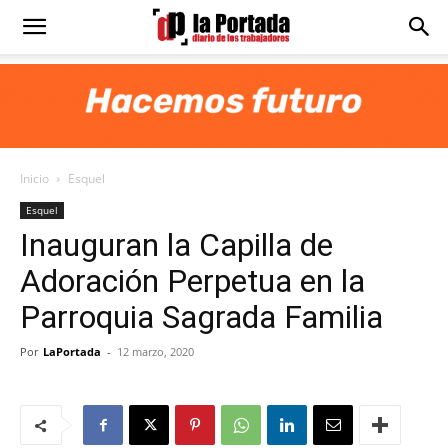
Diario
La
Inicio
Esquel
Portada
Esquel
Inauguran la Capilla de
Adoración Perpetua en la
Parroquia Sagrada Familia
Por
LaPortada
-
12 marzo, 2020