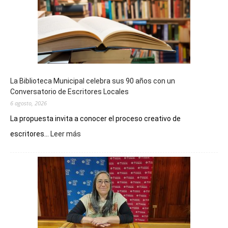
La Biblioteca Municipal celebra sus 90 años con un
Conversatorio de Escritores Locales
6 agosto, 2026
La propuesta invita a conocer el proceso creativo de
:
escritores...
Leer más
La
Biblioteca
Municipal
celebra
sus
90
años
con