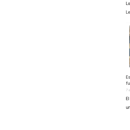
Lo
L
Es
fu
7 
El
un