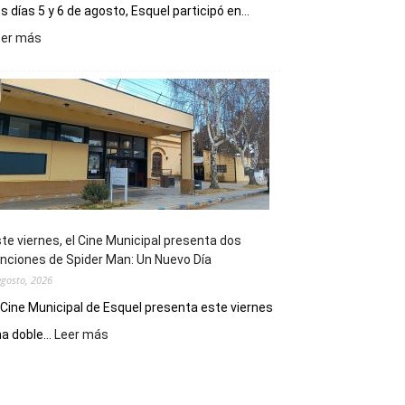
s días 5 y 6 de agosto, Esquel participó en...
:
eer más
Esquel
mostró
su
potencial
como
destino
de
reuniones
y
eventos
te viernes, el Cine Municipal presenta dos
deportivos
nciones de Spider Man: Un Nuevo Día
agosto, 2026
 Cine Municipal de Esquel presenta este viernes
:
a doble...
Leer más
Este
viernes,
el