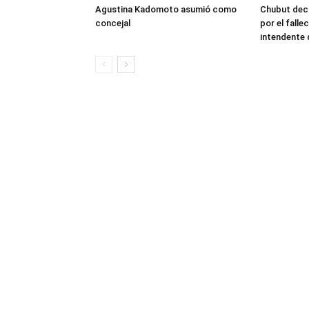
Agustina Kadomoto asumió como
Chubut decr
concejal
por el fall
intendente