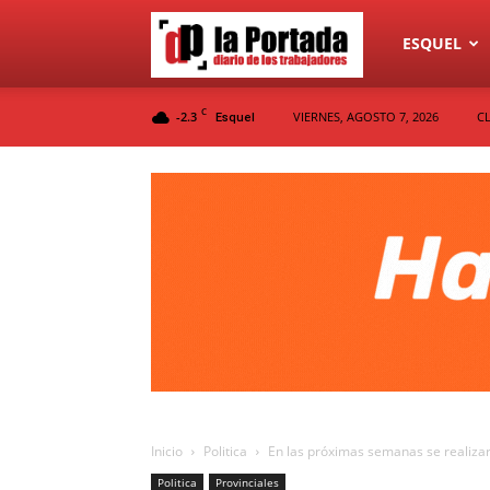
Diario
ESQUEL
C
-2.3
VIERNES, AGOSTO 7, 2026
C
Esquel
La
Portada
Inicio
Politica
En las próximas semanas se realizará
Politica
Provinciales