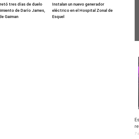
etó tres días de duelo
Instalan un nuevo generador
ecimiento de Darío James,
eléctrico en el Hospital Zonal de
 de Gaiman
Esquel
Es
re
7 