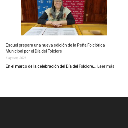
sus
90
años
con
un
Conversatorio
de
Esquel prepara una nueva edición de la Peña Folclórica
Escritores
Municipal por el Día del Folclore
Locales
6 agosto, 2026
:
En el marco de la celebración del Día del Folclore,...
Leer más
Esquel
prepar
una
nueva
edición
de
la
Peña
Folclór
Municip