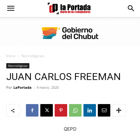
Diario
La
Inicio
Necrológicas
Portada
Necrológicas
JUAN CARLOS FREEMAN
Por
LaPortada
-
4 marzo, 2020
QEPD