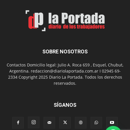
por
el
Día
del
Folclor
SOBRE NOSOTROS
Contactos Domicilio legal: Julio A. Roca 659 , Esquel, Chubut,
Argentina. redaccion@diariolaportada.com.ar I 02945 69-
2334 Copyright 2025 Diario La Portada. Todos los derechos
reservados.
SÍGANOS