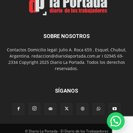
con
presentación
de
libro
y
música
SOBRE NOSOTROS
en
vivo
Contactos Domicilio legal: Julio A. Roca 659 , Esquel, Chubut,
Argentina. redaccion@diariolaportada.com.ar I 02945 69-
2334 Copyright 2025 Diario La Portada. Todos los derechos
reservados.
SÍGANOS
© Diario La Portada - El Diario de los Trabajadores