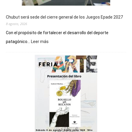
Chubut será sede del cierre general de los Juegos Epade 2027
8 agosto, 2026
Con el propósito de fortalecer el desarrollo del deporte
:
patagónico...
Leer más
Chubut
será
sede
del
cierre
general
de
los
Juegos
Epade
2027