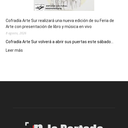
Cofradía Arte Sur realizará una nueva edición de su Feria de
Arte con presentación de libro y música en vivo
8 agosto, 2026
Cofradía Arte Sur volverá a abrir sus puertas este sábado...
:
Leer más
Cofradía
Arte
Sur
realizará
una
nueva
edición
de
su
Feria
de
Arte