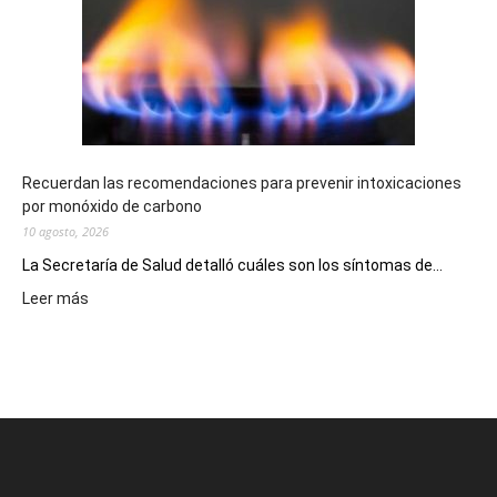
millonarios
en
toda
la
provincia
Recuerdan las recomendaciones para prevenir intoxicaciones
por monóxido de carbono
10 agosto, 2026
La Secretaría de Salud detalló cuáles son los síntomas de...
:
Leer más
Recuerdan
las
recomendaciones
para
prevenir
intoxicaciones
por
monóxido