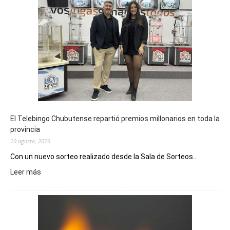
El Telebingo Chubutense repartió premios millonarios en toda la
provincia
10 agosto, 2026
Con un nuevo sorteo realizado desde la Sala de Sorteos...
:
Leer más
El
Telebingo
Chubutense
repartió
premios