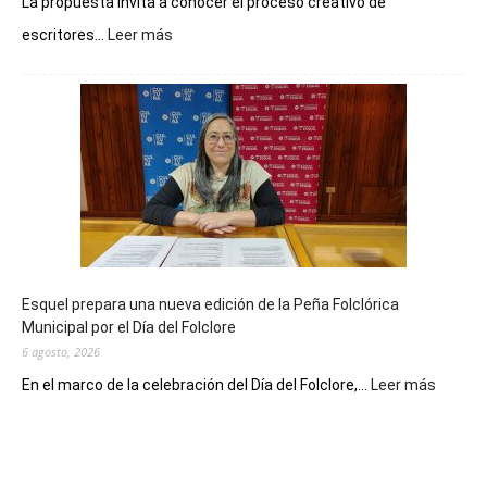
La propuesta invita a conocer el proceso creativo de
:
escritores...
Leer más
La
Biblioteca
Municipal
celebra
sus
90
años
con
un
Conversatorio
de
Esquel prepara una nueva edición de la Peña Folclórica
Escritores
Municipal por el Día del Folclore
Locales
6 agosto, 2026
:
En el marco de la celebración del Día del Folclore,...
Leer más
Esquel
prepar
una
nueva