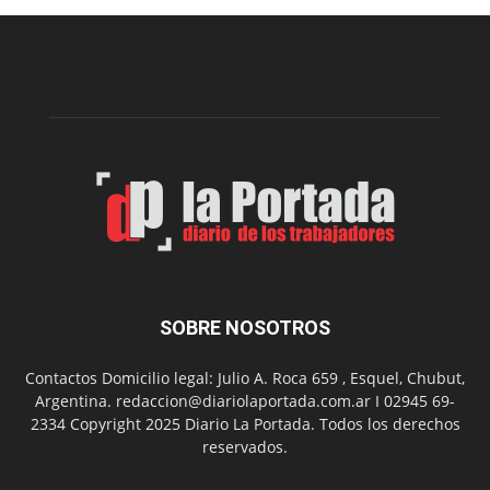
edición
de
la
Peña
Folclór
Municip
por
el
Día
del
Folclor
SOBRE NOSOTROS
Contactos Domicilio legal: Julio A. Roca 659 , Esquel, Chubut,
Argentina. redaccion@diariolaportada.com.ar I 02945 69-
2334 Copyright 2025 Diario La Portada. Todos los derechos
reservados.