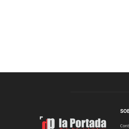
SO
Cont