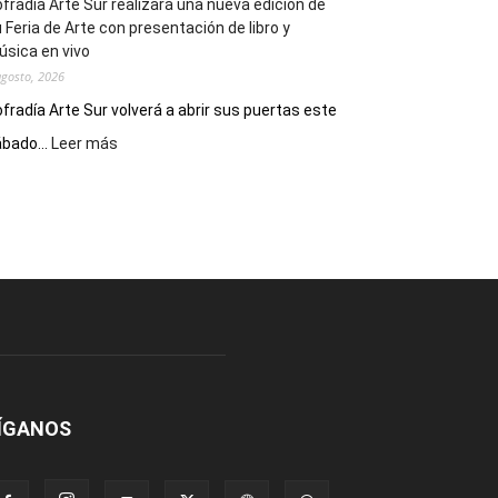
fradía Arte Sur realizará una nueva edición de
 Feria de Arte con presentación de libro y
sica en vivo
agosto, 2026
fradía Arte Sur volverá a abrir sus puertas este
:
bado...
Leer más
Cofradía
Arte
Sur
realizará
una
nueva
edición
de
su
Feria
de
Arte
ÍGANOS
con
presentación
de