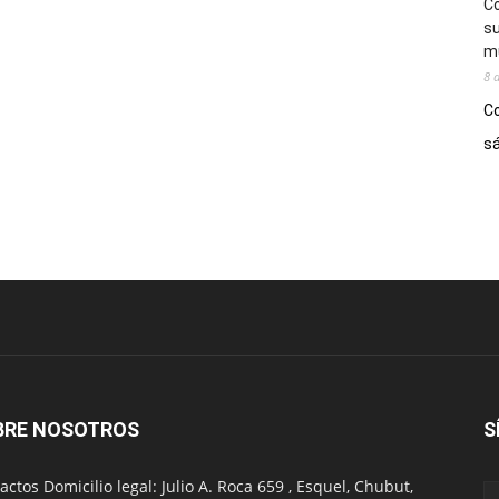
Co
su
mú
8 
Co
sá
BRE NOSOTROS
S
actos Domicilio legal: Julio A. Roca 659 , Esquel, Chubut,