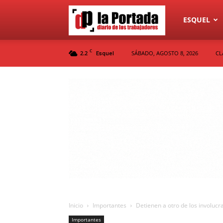
Diario
ESQUEL
C
2.2
SÁBADO, AGOSTO 8, 2026
CL
Esquel
La
Portada
Inicio
Importantes
Detienen a otro de los involucra
Importantes