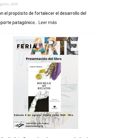
agosto, 2026
n el propósito de fortalecer el desarrollo del
:
porte patagónico...
Leer más
Chubut
será
sede
del
cierre
general
de
los
Juegos
Epade
2027