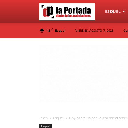
Diario
ESQUEL
C
1.8
VIERNES, AGOSTO 7, 2026
CL
Esquel
La
Portada
Inicio
Esquel
Hoy habrá un pañuelazo por el aborto
Esquel