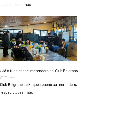
:
a doble...
Leer más
Este
viernes,
el
Cine
Municipal
presenta
dos
funciones
de
Spider
Man:
Un
lvió a funcionar el merendero del Club Belgrano
Nuevo
agosto, 2026
Día
 Club Belgrano de Esquel reabrió su merendero,
:
 espacio...
Leer más
Volvió
a
funcionar
el