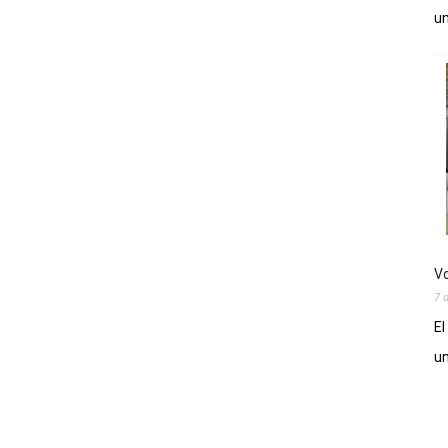
un
Vo
7 
El
un