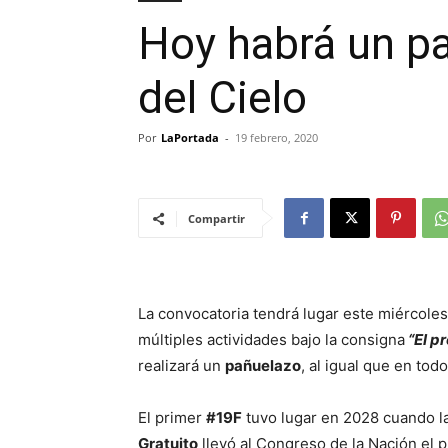
Hoy habrá un pa
del Cielo
Por
LaPortada
-
19 febrero, 2020
Compartir
La convocatoria tendrá lugar este miércoles 
múltiples actividades bajo la consigna
“El pr
realizará un
pañuelazo
, al igual que en todo
El primer
#19F
tuvo lugar en 2028 cuando l
Gratuito
llevó al Congreso de la Nación el 