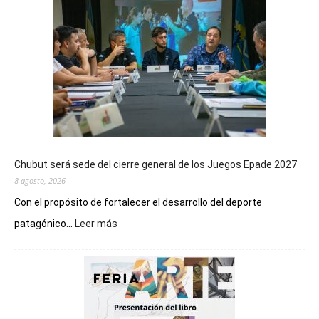
Chubut será sede del cierre general de los Juegos Epade 2027
8 agosto, 2026
Con el propósito de fortalecer el desarrollo del deporte
:
patagónico...
Leer más
Chubut
será
sede
del
cierre
general