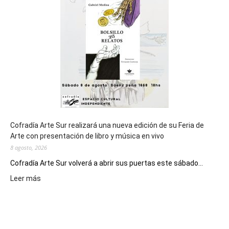
de
los
Juegos
Epade
2027
Cofradía Arte Sur realizará una nueva edición de su Feria de
Arte con presentación de libro y música en vivo
8 agosto, 2026
Cofradía Arte Sur volverá a abrir sus puertas este sábado...
:
Leer más
Cofradía
Arte
Sur
realizará