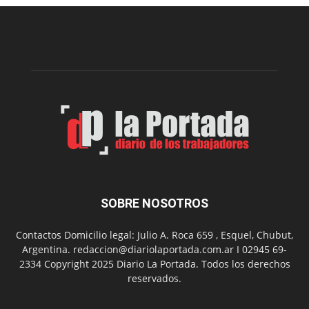
una
nueva
edición
de
su
Feria
de
Arte
con
presentación
de
libro
y
música
SOBRE NOSOTROS
en
vivo
Contactos Domicilio legal: Julio A. Roca 659 , Esquel, Chubut,
Argentina. redaccion@diariolaportada.com.ar I 02945 69-
2334 Copyright 2025 Diario La Portada. Todos los derechos
reservados.