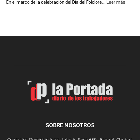
:
En el marco de la celebración del Día del Folclore,...
Leer más
Esquel
prepar
una
nueva
edición
de
la
Peña
Folclór
Municip
por
el
Día
del
Folclor
SOBRE NOSOTROS
Contactos Domicilio legal: Julio A. Roca 659 , Esquel, Chubut,