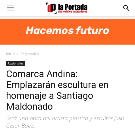
Diario
La
Inicio
Regionales
Portada
Regionales
Comarca Andina:
Emplazarán escultura en
homenaje a Santiago
Maldonado
Será una obra del artista plástico y escultor Julio
César Báez.