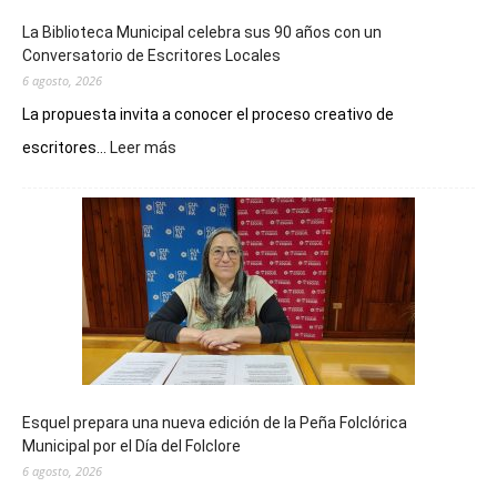
La Biblioteca Municipal celebra sus 90 años con un
Conversatorio de Escritores Locales
6 agosto, 2026
La propuesta invita a conocer el proceso creativo de
:
escritores...
Leer más
La
Biblioteca
Municipal
celebra
sus
90
años
con
un
Conversatorio
de
Esquel prepara una nueva edición de la Peña Folclórica
Escritores
Municipal por el Día del Folclore
Locales
6 agosto, 2026