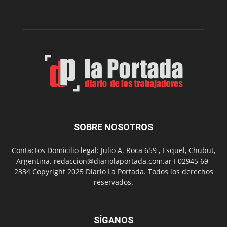
edición
de
su
Feria
de
Arte
con
presentación
de
libro
y
música
SOBRE NOSOTROS
en
vivo
Contactos Domicilio legal: Julio A. Roca 659 , Esquel, Chubut,
Argentina. redaccion@diariolaportada.com.ar I 02945 69-
2334 Copyright 2025 Diario La Portada. Todos los derechos
reservados.
SÍGANOS