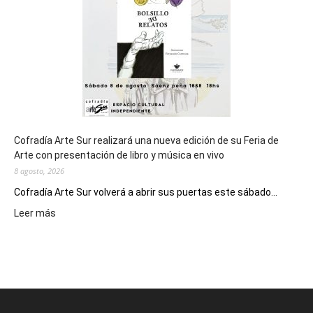
Juegos
Epade
2027
Cofradía Arte Sur realizará una nueva edición de su Feria de
Arte con presentación de libro y música en vivo
8 agosto, 2026
Cofradía Arte Sur volverá a abrir sus puertas este sábado...
:
Leer más
Cofradía
Arte
Sur
realizará
una
nueva