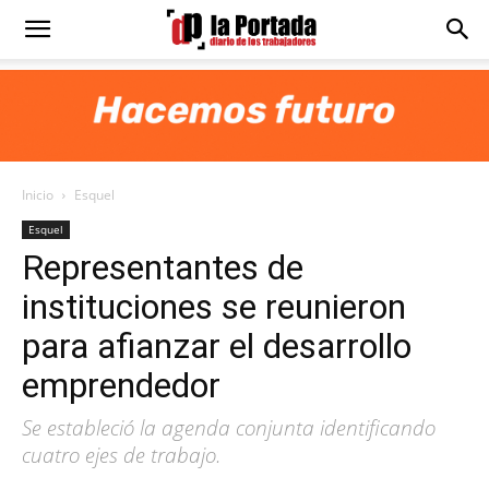
Diario
La
Inicio
Esquel
Portada
Esquel
Representantes de
instituciones se reunieron
para afianzar el desarrollo
emprendedor
Se estableció la agenda conjunta identificando
cuatro ejes de trabajo.