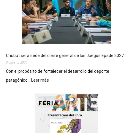
Chubut será sede del cierre general de los Juegos Epade 2027
8 agosto, 2026
Con el propósito de fortalecer el desarrollo del deporte
:
patagónico...
Leer más
Chubut
será
sede
del
cierre
general
de
los