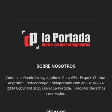
la
Peña
Folclór
Municip
por
el
Día
del
Folclor
SOBRE NOSOTROS
Contactos Domicilio legal: Julio A. Roca 659 , Esquel, Chubut,
Argentina. redaccion@diariolaportada.com.ar I 02945 69-
2334 Copyright 2025 Diario La Portada. Todos los derechos
reservados.