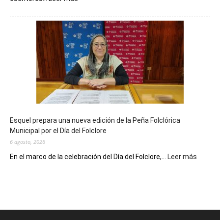
La
Biblioteca
Municipal
celebra
sus
90
años
con
un
Conversatorio
de
Esquel prepara una nueva edición de la Peña Folclórica
Escritores
Municipal por el Día del Folclore
Locales
6 agosto, 2026
:
En el marco de la celebración del Día del Folclore,...
Leer más
Esquel
prepar
una
nueva
edición
de