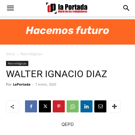
Diario
La
Inicio
Necrológicas
Portada
Necrológicas
WALTER IGNACIO DIAZ
Por
LaPortada
-
7 enero, 2020
QEPD