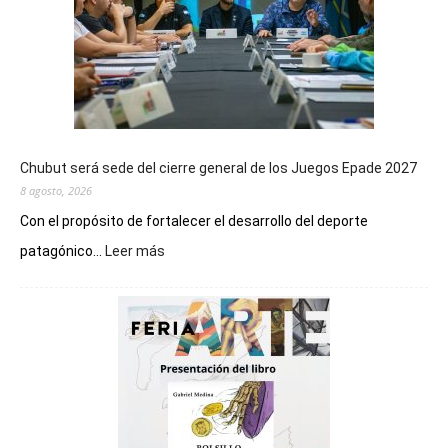
Chubut será sede del cierre general de los Juegos Epade 2027
8 agosto, 2026
Con el propósito de fortalecer el desarrollo del deporte
:
patagónico...
Leer más
Chubut
será
sede
del
cierre
general
de
los
Juegos