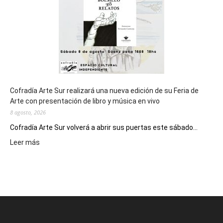
Epade
2027
Cofradía Arte Sur realizará una nueva edición de su Feria de
Arte con presentación de libro y música en vivo
8 agosto, 2026
Cofradía Arte Sur volverá a abrir sus puertas este sábado...
:
Leer más
Cofradía
Arte
Sur
realizará
una
nueva
edición