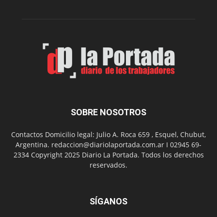
de
su
Feria
de
Arte
con
presentación
de
libro
y
música
SOBRE NOSOTROS
en
vivo
Contactos Domicilio legal: Julio A. Roca 659 , Esquel, Chubut,
Argentina. redaccion@diariolaportada.com.ar I 02945 69-
2334 Copyright 2025 Diario La Portada. Todos los derechos
reservados.
SÍGANOS