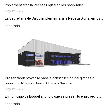
Implementarán la Receta Digital en los hospitales
5 agosto, 2026
La Secretaría de Salud implementará la Receta Digital en los...
:
Leer más
Implementarán
la
Receta
Digital
en
los
hospitales
Presentaron proyecto para la construcción del gimnasio
municipal N° 2 en el barrio Chanico Navarro
5 agosto, 2026
El municipio de Esquel anunció que se presentó el proyecto...
:
Leer más
Presentaron