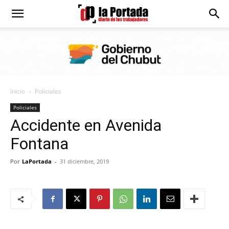
Diario
La
Inicio
Policiales
Portada
Policiales
Accidente en Avenida
Fontana
Por
LaPortada
-
31 diciembre, 2019