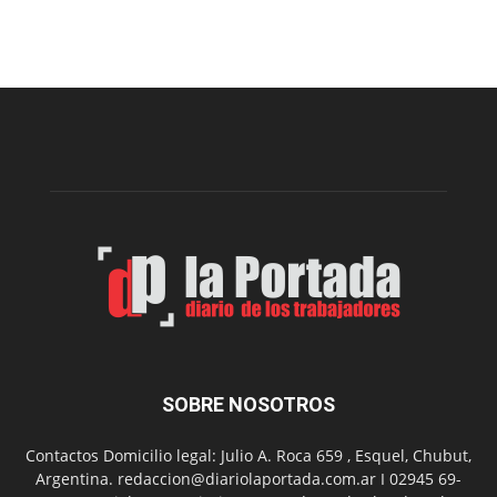
proyecto
para
la
construcción
del
gimnasio
municipal
N°
2
en
el
barrio
Chanico
Navarro
SOBRE NOSOTROS
Contactos Domicilio legal: Julio A. Roca 659 , Esquel, Chubut,
Argentina. redaccion@diariolaportada.com.ar I 02945 69-