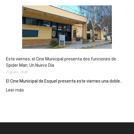
mostró
su
potencial
como
destino
de
reuniones
y
eventos
Este viernes, el Cine Municipal presenta dos funciones de
deportivos
Spider Man: Un Nuevo Día
7 agosto, 2026
El Cine Municipal de Esquel presenta este viernes una doble...
:
Leer más
Este
viernes,
el
Cine
Municipal
presenta
dos