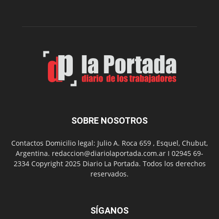
funciones
de
Spider
Man:
Un
Nuevo
Día
SOBRE NOSOTROS
Contactos Domicilio legal: Julio A. Roca 659 , Esquel, Chubut,
Argentina. redaccion@diariolaportada.com.ar I 02945 69-
2334 Copyright 2025 Diario La Portada. Todos los derechos
reservados.
SÍGANOS