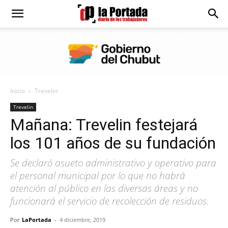
Diario
La
Inicio
Trevelin
Portada
Trevelin
Mañana: Trevelin festejará
los 101 años de su fundación
Se declaró asueto administrativo y operativo para
el personal municipal por lo que no habrá
atención al público en las diversas áreas y no
funcionará el servicio de recolección de residuos.
Por
LaPortada
-
4 diciembre, 2019