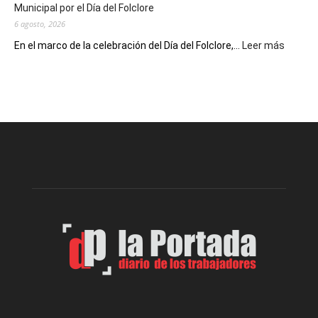
Municipal por el Día del Folclore
Locales
6 agosto, 2026
:
En el marco de la celebración del Día del Folclore,...
Leer más
Esquel
prepar
una
nueva
edición
de
la
Peña
Folclór
Municip
por
el
Día
del
Folclor