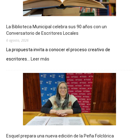
La Biblioteca Municipal celebra sus 90 años con un
Conversatorio de Escritores Locales
6 agosto, 2026
La propuesta invita a conocer el proceso creativo de
:
escritores...
Leer más
La
Biblioteca
Municipal
celebra
sus
90
años
con
un
Conversatorio
de
Esquel prepara una nueva edición de la Peña Folclórica
Escritores