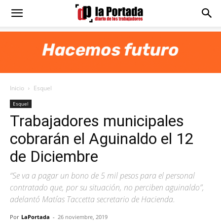
Diario
La
Inicio
Esquel
Portada
Esquel
Trabajadores municipales
cobrarán el Aguinaldo el 12
de Diciembre
“Se va a pagar un bono de 5 mil pesos para el personal
contratado que, por su situación, no perciben aguinaldo”,
adelantó Matías Taccetta secretario de Hacienda.
Por
LaPortada
-
26 noviembre, 2019