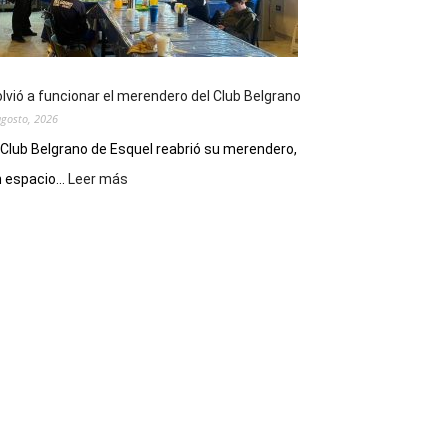
funciones
de
Spider
Man:
Un
lvió a funcionar el merendero del Club Belgrano
Nuevo
agosto, 2026
Día
 Club Belgrano de Esquel reabrió su merendero,
:
 espacio...
Leer más
Volvió
a
funcionar
el
merendero
del
Club
Belgrano