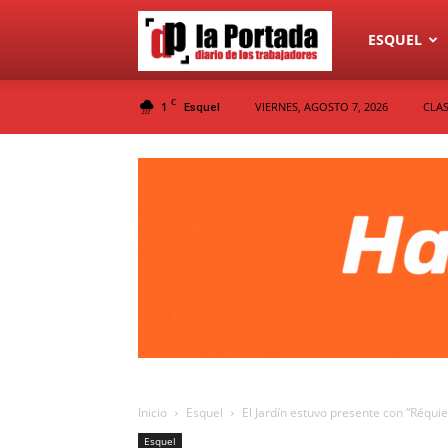
Diario
ESQUEL
C
1
VIERNES, AGOSTO 7, 2026
CLAS
Esquel
La
Portada
Inicio
Esquel
El Jardín estuvo presente con “Réquie
Esquel