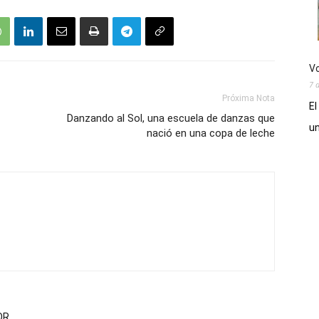
Vo
7 
Próxima Nota
El
Danzando al Sol, una escuela de danzas que
un
nació en una copa de leche
OR