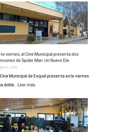
te viernes, el Cine Municipal presenta dos
nciones de Spider Man: Un Nuevo Día
agosto, 2026
 Cine Municipal de Esquel presenta este viernes
:
a doble...
Leer más
Este
viernes,
el
Cine
Municipal
presenta
dos