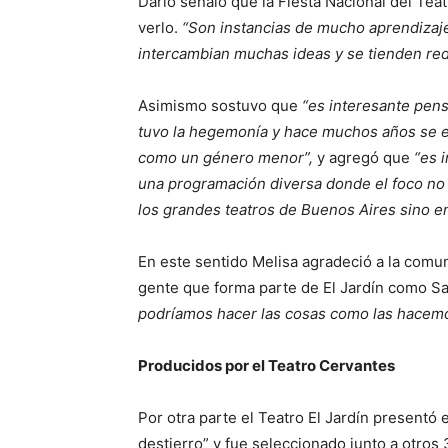
Darío señaló que la Fiesta Nacional del Tea
verlo.
“Son instancias de mucho aprendizaje
intercambian muchas ideas y se tienden red
Asimismo sostuvo que
“es interesante pens
tuvo la hegemonía y hace muchos años se est
como un género menor”,
y agregó que
“es 
una programación diversa donde el foco no
los grandes teatros de Buenos Aires sino en
En este sentido Melisa agradeció a la comu
gente que forma parte de El Jardín como Say
podríamos hacer las cosas como las hacemo
Producidos por el Teatro Cervantes
Por otra parte el Teatro El Jardín presentó 
destierro” y fue seleccionado junto a otros 