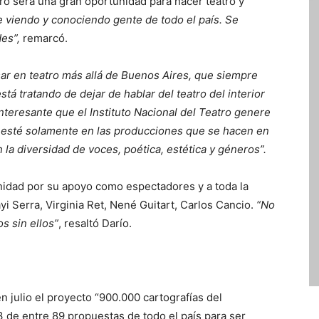
tro será una gran oportunidad para hacer teatro y
 viendo y conociendo gente de todo el país. Se
es”,
remarcó.
ar en teatro más allá de Buenos Aires, que siempre
á tratando de dejar de hablar del teatro del interior
interesante que el Instituto Nacional del Teatro genere
 esté solamente en las producciones que se hacen en
 la diversidad de voces, poética, estética y géneros”.
nidad por su apoyo como espectadores y a toda la
i Serra, Virginia Ret, Nené Guitart, Carlos Cancio.
“No
s sin ellos”
, resaltó Darío.
en julio el proyecto “900.000 cartografías del
3 de entre 89 propuestas de todo el país para ser