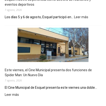
eventos deportivos
7 agosto, 2026
:
Los días 5 y 6 de agosto, Esquel participó en...
Leer más
Esquel
mostró
su
potencial
como
destino
de
reuniones
y
eventos
Este viernes, el Cine Municipal presenta dos funciones de
deportivos
Spider Man: Un Nuevo Día
7 agosto, 2026
El Cine Municipal de Esquel presenta este viernes una doble...
:
Leer más
Este
viernes,