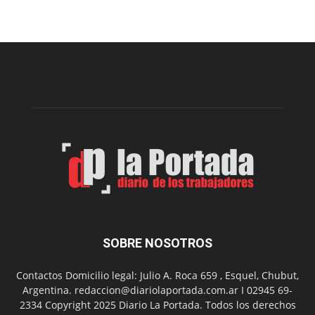
el
Cine
Municipal
presenta
dos
funciones
de
Spider
Man:
Un
Nuevo
Día
SOBRE NOSOTROS
Contactos Domicilio legal: Julio A. Roca 659 , Esquel, Chubut,
Argentina. redaccion@diariolaportada.com.ar I 02945 69-
2334 Copyright 2025 Diario La Portada. Todos los derechos