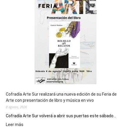
sede
del
cierre
general
de
los
Juegos
Epade
2027
Cofradía Arte Sur realizará una nueva edición de su Feria de
Arte con presentación de libro y música en vivo
8 agosto, 2026
Cofradía Arte Sur volverá a abrir sus puertas este sábado...
:
Leer más
Cofradía