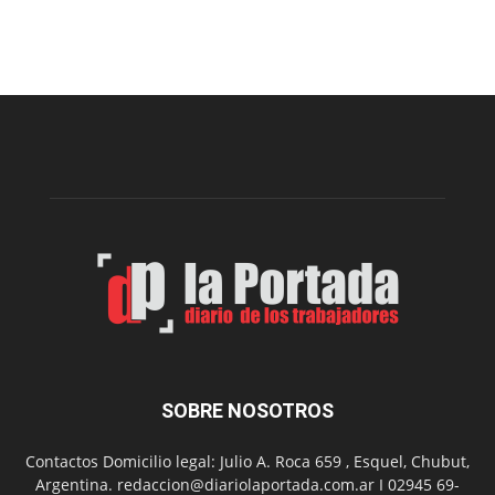
Arte
Sur
realizará
una
nueva
edición
de
su
Feria
de
Arte
con
presentación
de
libro
y
música
SOBRE NOSOTROS
en
vivo
Contactos Domicilio legal: Julio A. Roca 659 , Esquel, Chubut,
Argentina. redaccion@diariolaportada.com.ar I 02945 69-