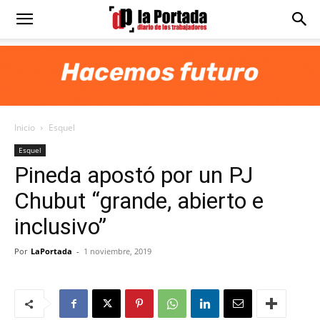
Diario
La
Inicio
Esquel
Portada
Esquel
Pineda apostó por un PJ
Chubut “grande, abierto e
inclusivo”
Por
LaPortada
-
1 noviembre, 2019