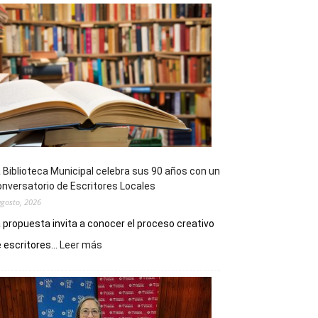
 Biblioteca Municipal celebra sus 90 años con un
nversatorio de Escritores Locales
agosto, 2026
 propuesta invita a conocer el proceso creativo
:
 escritores...
Leer más
La
Biblioteca
Municipal
celebra