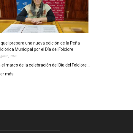
sus
90
años
con
un
Conversatorio
de
quel prepara una nueva edición de la Peña
Escritores
lclórica Municipal por el Día del Folclore
Locales
agosto, 2026
 el marco de la celebración del Día del Folclore,...
:
eer más
Esquel
prepara
una
nueva
edición
de
la
Peña
Folclórica