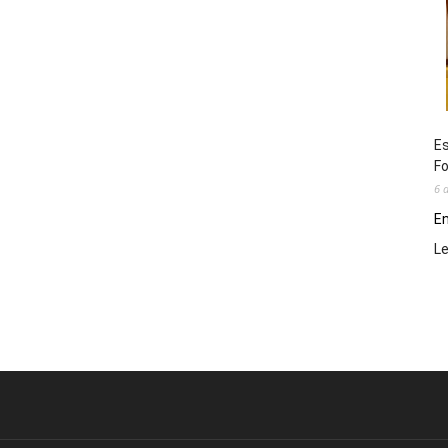
Es
Fo
6 
En
L