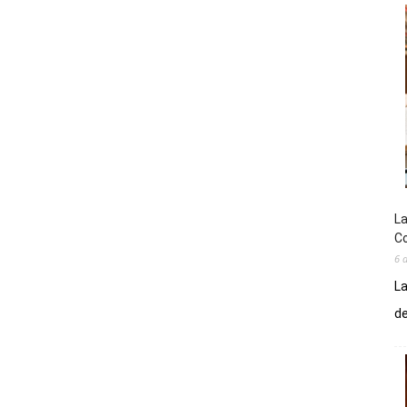
La
Co
6 
La
de