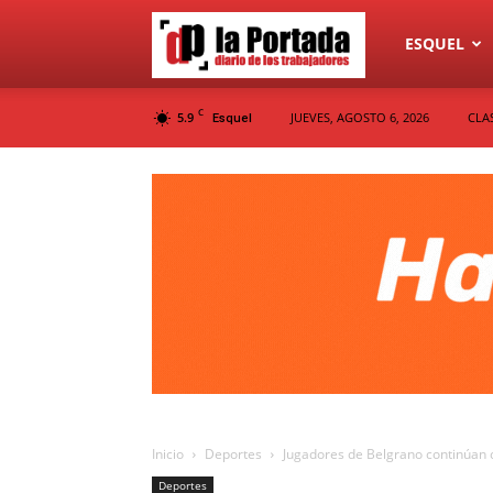
Diario
ESQUEL
C
5.9
JUEVES, AGOSTO 6, 2026
CLA
Esquel
La
Portada
Inicio
Deportes
Jugadores de Belgrano continúan c
Deportes