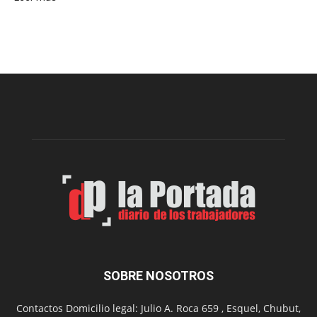
Este
viernes,
el
Cine
Municipal
presenta
dos
funciones
de
Spider
Man:
Un
Nuevo
Día
SOBRE NOSOTROS
Contactos Domicilio legal: Julio A. Roca 659 , Esquel, Chubut,