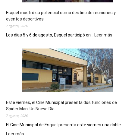
Esquel mostró su potencial como destino de reuniones y
eventos deportivos
7 agosto, 2026
:
Los días 5 y 6 de agosto, Esquel participó en...
Leer más
Esquel
mostró
su
potencial
como
destino
de
reuniones
y
eventos
Este viernes, el Cine Municipal presenta dos funciones de
deportivos
Spider Man: Un Nuevo Día
7 agosto, 2026
El Cine Municipal de Esquel presenta este viernes una doble...
:
Leer más