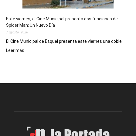
reuniones
y
eventos
Este viernes, el Cine Municipal presenta dos funciones de
deportivos
Spider Man: Un Nuevo Día
7 agosto, 2026
El Cine Municipal de Esquel presenta este viernes una doble...
:
Leer más
Este
viernes,
el
Cine
Municipal
presenta
dos
funciones
de
Spider
Man:
Un
Nuevo