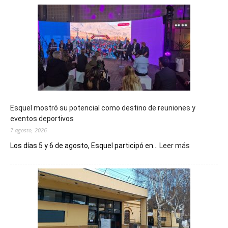
Esquel mostró su potencial como destino de reuniones y
eventos deportivos
7 agosto, 2026
:
Los días 5 y 6 de agosto, Esquel participó en...
Leer más
Esquel
mostró
su
potencial
como
destino
de