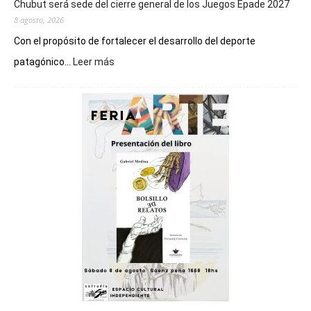
Chubut será sede del cierre general de los Juegos Epade 2027
8 agosto, 2026
Con el propósito de fortalecer el desarrollo del deporte
:
patagónico...
Leer más
Chubut
será
sede
del
cierre
general
de
los
Juegos
Epade
2027