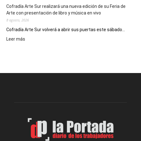
Cofradía Arte Sur realizará una nueva edición de su Feria de
Arte con presentación de libro y música en vivo
8 agosto, 2026
Cofradía Arte Sur volverá a abrir sus puertas este sábado...
:
Leer más
Cofradía
Arte
Sur
realizará
una
nueva
edición
de
su
Feria
de
Arte
con
presentación
de