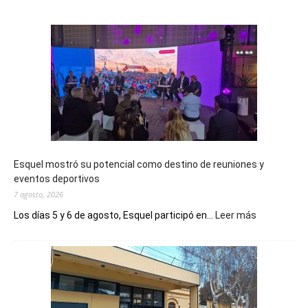
Esquel mostró su potencial como destino de reuniones y
eventos deportivos
7 agosto, 2026
:
Los días 5 y 6 de agosto, Esquel participó en...
Leer más
Esquel
mostró
su
potencial
como
destino