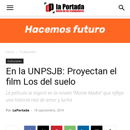
Diario
La
Inicio
Culturales
Portada
Culturales
En la UNPSJB: Proyectan el
film Los del suelo
La película se inspiró en la novela “Monte Madre” que refleja
una historia real de amor y lucha.
Por
LaPortada
-
18 septiembre, 2019