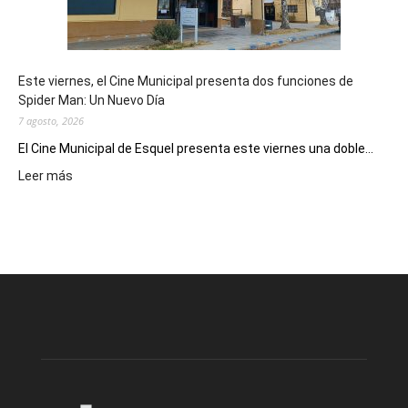
de
reuniones
y
eventos
Este viernes, el Cine Municipal presenta dos funciones de
deportivos
Spider Man: Un Nuevo Día
7 agosto, 2026
El Cine Municipal de Esquel presenta este viernes una doble...
:
Leer más
Este
viernes,
el
Cine
Municipal
presenta
dos
funciones
de
Spider
Man:
Un