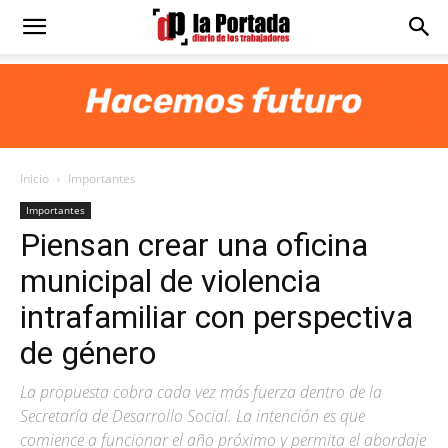
Diario
La
Inicio
Importantes
Portada
Importantes
Piensan crear una oficina
municipal de violencia
intrafamiliar con perspectiva
de género
La propuesta cobra cada vez más fuerza dentro de la
Secretaría de Desarrollo Social. La intención es que
comience a funcionar el año próximo y permita el abordaje