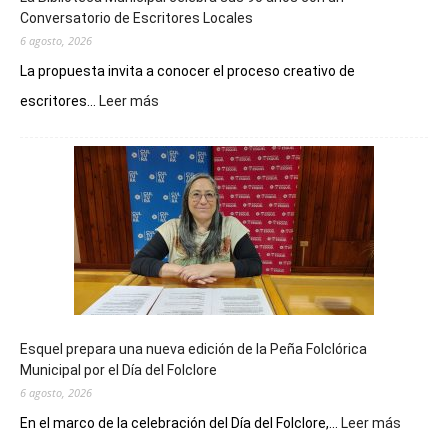
Conversatorio de Escritores Locales
6 agosto, 2026
La propuesta invita a conocer el proceso creativo de
:
escritores...
Leer más
La
Biblioteca
Municipal
celebra
sus
90
años
con
un
Conversatorio
de
Esquel prepara una nueva edición de la Peña Folclórica
Escritores
Municipal por el Día del Folclore
Locales
6 agosto, 2026
:
En el marco de la celebración del Día del Folclore,...
Leer más
Esquel