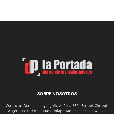
prepar
una
nueva
edición
de
la
Peña
Folclór
Municip
por
el
Día
del
Folclor
SOBRE NOSOTROS
Contactos Domicilio legal: Julio A. Roca 659 , Esquel, Chubut,
Argentina. redaccion@diariolaportada.com.ar I 02945 69-