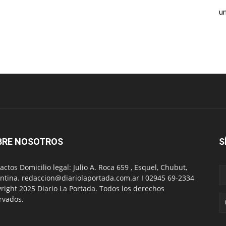
un
BRE NOSOTROS
S
actos Domicilio legal: Julio A. Roca 659 , Esquel, Chubut,
ntina. redaccion@diariolaportada.com.ar I 02945 69-2334
right 2025 Diario La Portada. Todos los derechos
rvados.