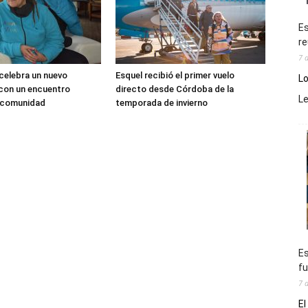
Es
re
7 
 celebra un nuevo
Esquel recibió el primer vuelo
Lo
 con un encuentro
directo desde Córdoba de la
L
a comunidad
temporada de invierno
Es
fu
7 
El