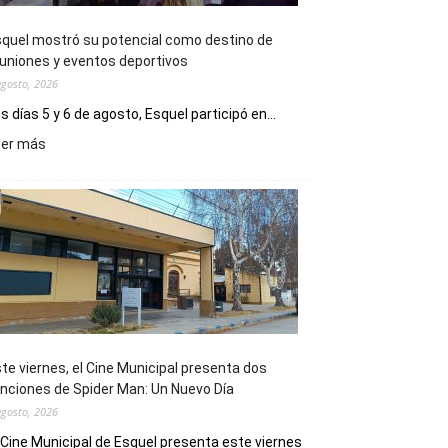
quel mostró su potencial como destino de
uniones y eventos deportivos
agosto, 2026
s días 5 y 6 de agosto, Esquel participó en...
:
eer más
Esquel
mostró
su
potencial
como
destino
de
reuniones
y
eventos
te viernes, el Cine Municipal presenta dos
deportivos
nciones de Spider Man: Un Nuevo Día
agosto, 2026
 Cine Municipal de Esquel presenta este viernes