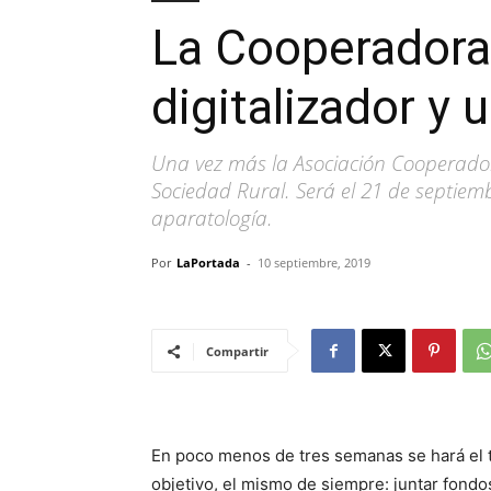
La Cooperadora 
digitalizador y
Una vez más la Asociación Cooperadora
Sociedad Rural. Será el 21 de septiem
aparatología.
Por
LaPortada
-
10 septiembre, 2019
Compartir
En poco menos de tres semanas se hará el t
objetivo, el mismo de siempre: juntar fondos