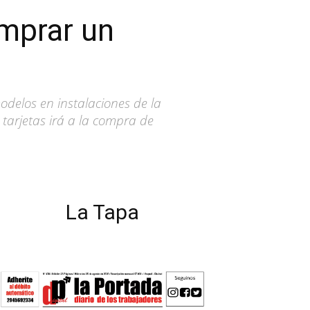
omprar un
odelos en instalaciones de la
tarjetas irá a la compra de
La Tapa