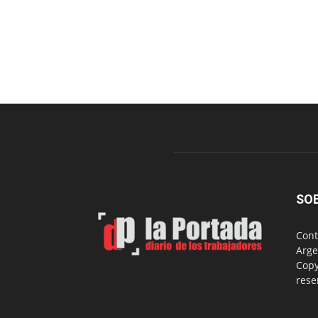
SO
Cont
Arge
Copy
rese