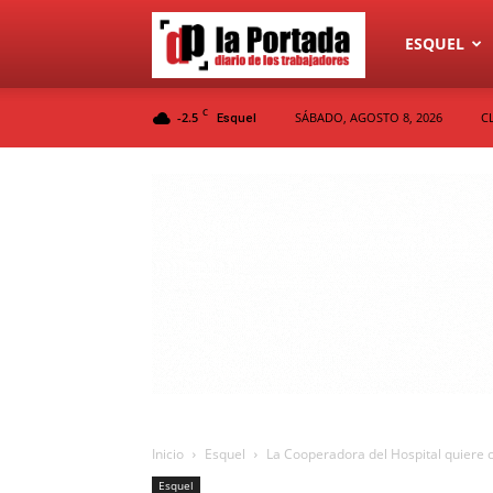
Diario
ESQUEL
C
-2.5
SÁBADO, AGOSTO 8, 2026
C
Esquel
La
Portada
Inicio
Esquel
La Cooperadora del Hospital quiere 
Esquel