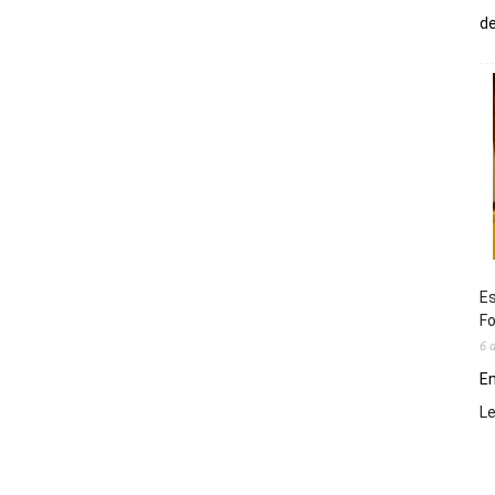
de
Es
Fo
6 
En
L