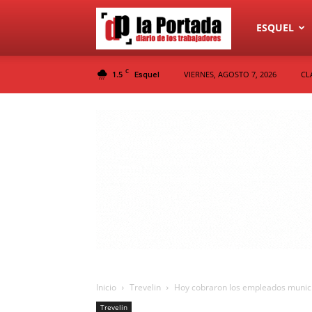
Diario
ESQUEL
C
1.5
VIERNES, AGOSTO 7, 2026
CL
Esquel
La
Portada
Inicio
Trevelin
Hoy cobraron los empleados munici
Trevelin