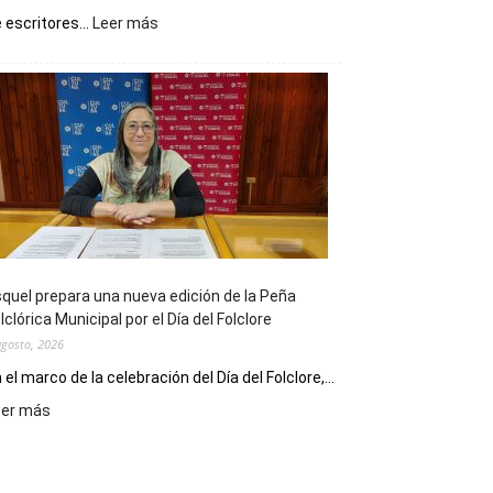
:
 escritores...
Leer más
La
Biblioteca
Municipal
celebra
sus
90
años
con
un
Conversatorio
de
quel prepara una nueva edición de la Peña
Escritores
lclórica Municipal por el Día del Folclore
Locales
agosto, 2026
 el marco de la celebración del Día del Folclore,...
:
eer más
Esquel
prepara
una